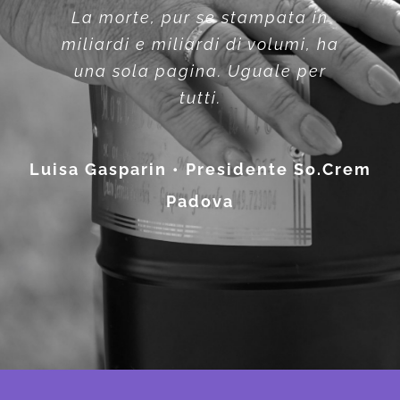
La morte, pur se stampata in
miliardi e miliardi di volumi, ha
una sola pagina. Uguale per
tutti.
Luisa Gasparin • Presidente So.Crem
Padova