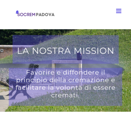
Salta
al
contenuto
LA NOSTRA MISSION
Favorire e diffondere il
principio della cremazione e
facilitare la volontà di essere
cremati.